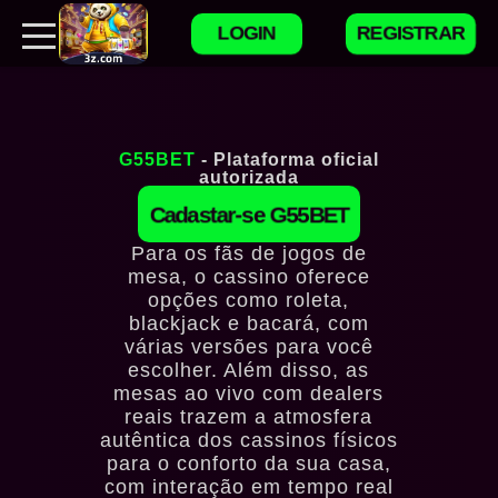
LOGIN
REGISTRAR
G55BET
- Plataforma oficial
autorizada
Сadastar-se G55BET
Para os fãs de jogos de
mesa, o cassino oferece
opções como roleta,
blackjack e bacará, com
várias versões para você
escolher. Além disso, as
mesas ao vivo com dealers
reais trazem a atmosfera
autêntica dos cassinos físicos
para o conforto da sua casa,
com interação em tempo real