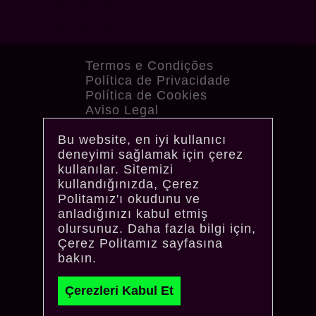
Termos e Condições
Política de Privacidade
Política de Cookies
Aviso Legal
Bu website, en iyi kullanıcı
deneyimi sağlamak için çerez
kullanılar. Sitemizi
kullandığınızda, Çerez
Politamız'ı okudunu ve
anladığınızı kabul etmiş
olursunuz. Daha fazla bilgi için,
Çerez Politamız sayfasına
bakın.
Çerezleri Kabul Et