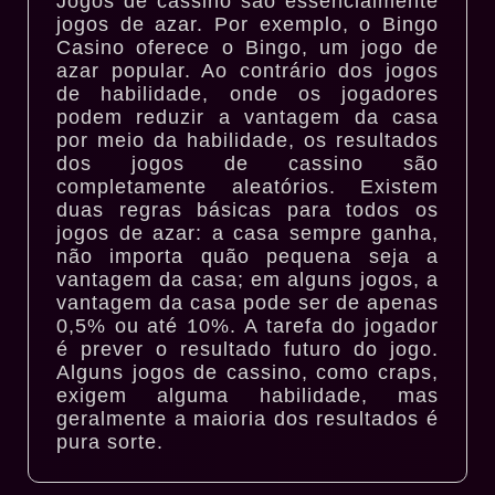
Jogos de cassino são essencialmente
jogos de azar. Por exemplo, o Bingo
Casino oferece o Bingo, um jogo de
azar popular. Ao contrário dos jogos
de habilidade, onde os jogadores
podem reduzir a vantagem da casa
por meio da habilidade, os resultados
dos jogos de cassino são
completamente aleatórios. Existem
duas regras básicas para todos os
jogos de azar: a casa sempre ganha,
não importa quão pequena seja a
vantagem da casa; em alguns jogos, a
vantagem da casa pode ser de apenas
0,5% ou até 10%. A tarefa do jogador
é prever o resultado futuro do jogo.
Alguns jogos de cassino, como craps,
exigem alguma habilidade, mas
geralmente a maioria dos resultados é
pura sorte.