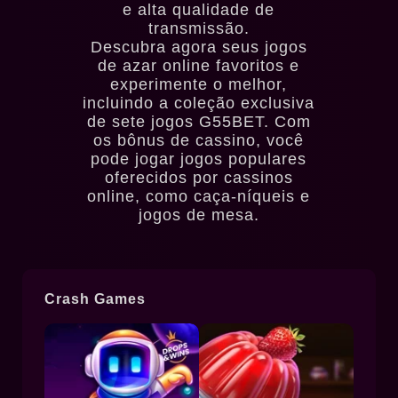
e alta qualidade de
transmissão.
Descubra agora seus jogos
de azar online favoritos e
experimente o melhor,
incluindo a coleção exclusiva
de sete jogos
G55BET
. Com
os bônus de cassino, você
pode jogar jogos populares
oferecidos por cassinos
online, como caça-níqueis e
jogos de mesa.
Crash Games