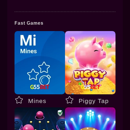
Fast Games
Mines
Piggy Tap