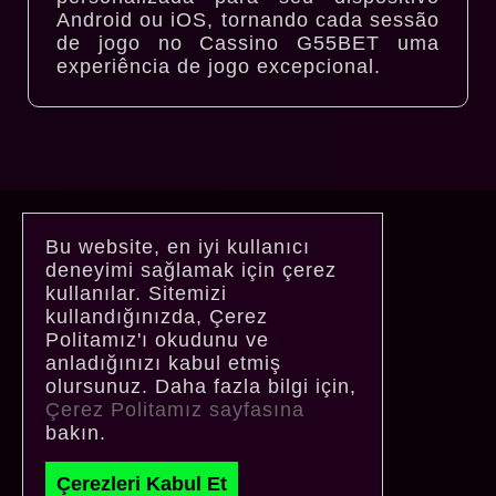
Android ou iOS, tornando cada sessão
de jogo no Cassino G55BET uma
experiência de jogo excepcional.
Bu website, en iyi kullanıcı
deneyimi sağlamak için çerez
kullanılar. Sitemizi
kullandığınızda, Çerez
Politamız'ı okudunu ve
anladığınızı kabul etmiş
olursunuz. Daha fazla bilgi için,
Çerez Politamız sayfasına
bakın.
Çerezleri Kabul Et