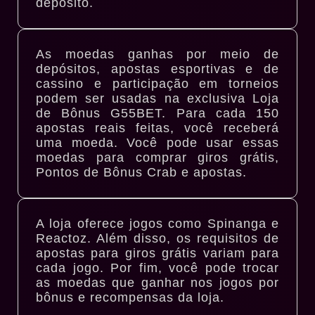
depósito.
As moedas ganhas por meio de
depósitos, apostas esportivas e de
cassino e participação em torneios
podem ser usadas na exclusiva Loja
de Bônus G55BET. Para cada 150
apostas reais feitas, você receberá
uma moeda. Você pode usar essas
moedas para comprar giros grátis,
Pontos de Bônus Crab e apostas.
A loja oferece jogos como Spinanga e
Reactoz. Além disso, os requisitos de
apostas para giros grátis variam para
cada jogo. Por fim, você pode trocar
as moedas que ganhar nos jogos por
bônus e recompensas da loja.