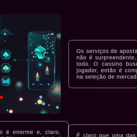
Os serviços de apost
não é surpreendente,
todo. O cassino bu
jogador, então é com
na seleção de mercad
i é enorme e, claro,
É claro que uma das