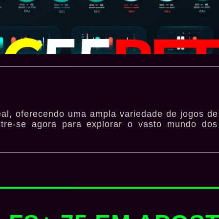
l, oferecendo uma ampla variedade de jogos de 
tre-se agora para explorar o vasto mundo dos